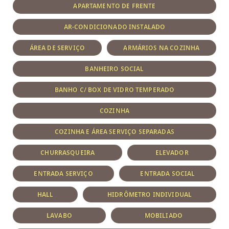
APARTAMENTO DE FRENTE
AR-CONDICIONADO INSTALADO
ÁREA DE SERVIÇO
ARMÁRIOS NA COZINHA
BANHEIRO SOCIAL
BANHO C/ BOX DE VIDRO TEMPERADO
COZINHA
COZINHA E ÁREA SERVIÇO SEPARADAS
CHURRASQUEIRA
ELEVADOR
ENTRADA SERVIÇO
ENTRADA SOCIAL
HALL
HIDRÔMETRO INDIVIDUAL
LAVABO
MOBILIADO