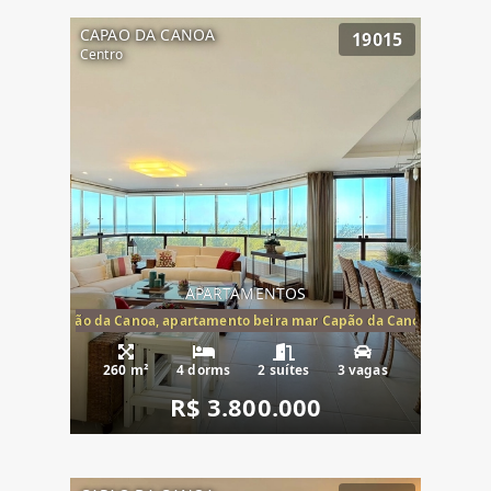
CAPAO DA CANOA
19015
Centro
APARTAMENTOS
te mar Capão da Canoa, apartamento beira mar Capão da Canoa, aparta
260 m²
4 dorms
2 suítes
3 vagas
R$ 3.800.000