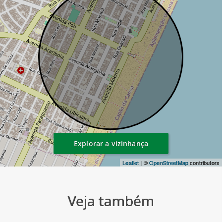
Explorar a vizinhança
Leaflet
| ©
OpenStreetMap
contributors
Veja também