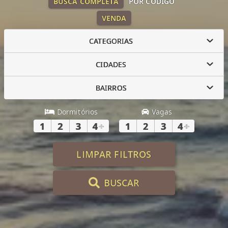
BUSCA COMPLETA
POR CÓDIGO
VENDA
CATEGORIAS
CIDADES
BAIRROS
Dormitórios
Vagas
1
2
3
4
+
1
2
3
4
+
LIMPAR FILTROS
BUSCAR