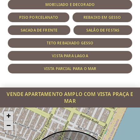
MOBILIADO E DECORADO
PISO PORCELANATO
REBAIXO EM GESSO
SACADA DE FRENTE
SALÃO DE FESTAS
TETO REBAIXADO GESSO
VISTA PARA LAGOA
VISTA PARCIAL PARA O MAR
VENDE APARTAMENTO AMPLO COM VISTA PRAÇA E
MAR
+
−