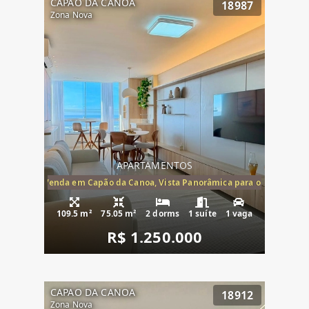
CAPAO DA CANOA
18987
Zona Nova
APARTAMENTOS
ira-Mar à Venda em Capão da Canoa, Vista Panorâmica para o Mar, 2 Dormi
109.5 m²
75.05 m²
2 dorms
1 suíte
1 vaga
R$ 1.250.000
CAPAO DA CANOA
18912
Zona Nova