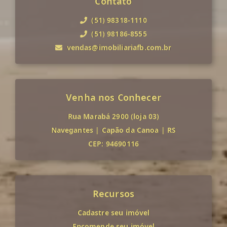
Contato
(51) 98318-1110
(51) 98186-8555
vendas@imobiliariafb.com.br
Venha nos Conhecer
Rua Marabá 2900 (loja 03)
Navegantes
|
Capão da Canoa
|
RS
CEP: 94690116
Recursos
Cadastre seu imóvel
Encomende seu imóvel