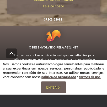
Fale conosco
CRECI
24034
© DESENVOLVIDO PELA
AGIL.NET
Nós usamos cookies e outras tecnologias semelhantes para
melhorar a sua experiência em nossos serviços, personalizar
publicidade e recomendar conteúdo de seu interesse. Ao utilizar
Nós usamos cookies e outras tecnologias semelhantes para melhorar
nossos serviços, você concorda com nossa política de privacidade e
a sua experiência em nossos serviços, personalizar publicidade e
termos de uso.
recomendar conteúdo de seu interesse. Ao utilizar nossos serviços,
você concorda com nossa
política de privacidade
e
termos de uso
.
Política de Privacidade
Termos de uso
ENTENDI