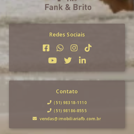
Redes Sociais
Contato
(51) 98318-1110
(51) 98186-8555
vendas@imobiliariafb.com.br