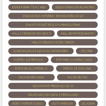
ESPERA PARA TV A CABO
ESQUADRIAS EM ALUMÍNIO
ESQUADRIAS INTERNAS EM MADEIRA DE LEI
EXAUSTOR ELÉTRICO CHURRASQUEIRAS
HALL C/ REBAIXO EM GESSO
HALL EM PORCELANATO
HALL MOBILIADO E DECORADO
ILUMINAÇÃO DE LED NOS CORREDORES
PISCINA
PORTÃO ELETRÔNICO
PORTARIA 24 HORAS (SEG)
PORTEIRO ELETRÔNICO
PRÉDIO DE ESQUINA
SACADA FECHADA
SALÃO FESTAS
SENSOR POR PRESENÇA (ECO)
SOLARIUM COM DECK E PERGOLADO
VÍDEO PORTEIRO (SEG)
VISTA AVENIDA
ZELADOR