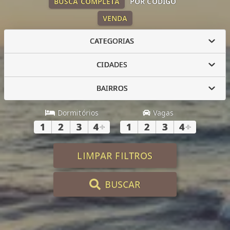
BUSCA COMPLETA
POR CÓDIGO
VENDA
CATEGORIAS
CIDADES
BAIRROS
Dormitórios
Vagas
1
2
3
4
+
1
2
3
4
+
LIMPAR FILTROS
BUSCAR