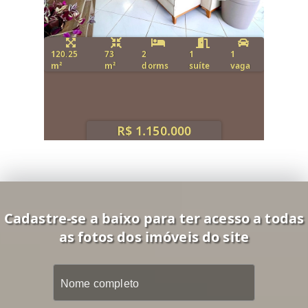
120.25
73
2
1
1
m²
m²
dorms
suíte
vaga
R$ 1.150.000
Cadastre-se a baixo para ter acesso a todas
as fotos dos imóveis do site