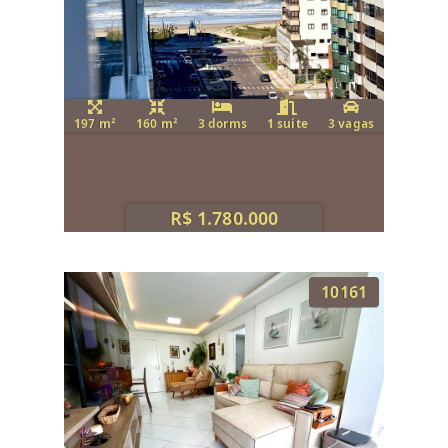
197 m²
160 m²
3 dorms
1 suíte
3 vagas
R$ 1.780.000
10161