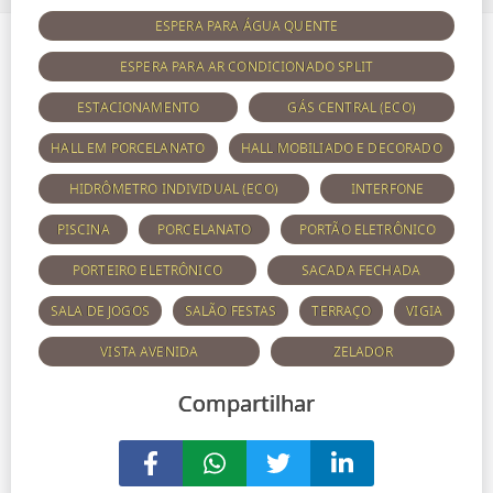
ESPERA PARA ÁGUA QUENTE
ESPERA PARA AR CONDICIONADO SPLIT
ESTACIONAMENTO
GÁS CENTRAL (ECO)
HALL EM PORCELANATO
HALL MOBILIADO E DECORADO
HIDRÔMETRO INDIVIDUAL (ECO)
INTERFONE
PISCINA
PORCELANATO
PORTÃO ELETRÔNICO
PORTEIRO ELETRÔNICO
SACADA FECHADA
SALA DE JOGOS
SALÃO FESTAS
TERRAÇO
VIGIA
VISTA AVENIDA
ZELADOR
Compartilhar