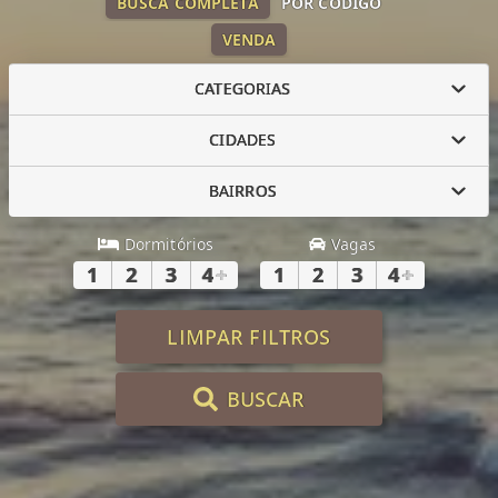
BUSCA COMPLETA
POR CÓDIGO
VENDA
CATEGORIAS
CIDADES
BAIRROS
Dormitórios
Vagas
1
2
3
4
+
1
2
3
4
+
LIMPAR FILTROS
BUSCAR