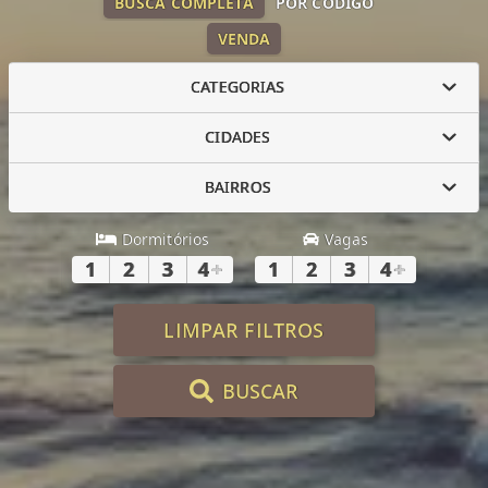
BUSCA COMPLETA
POR CÓDIGO
VENDA
CATEGORIAS
CIDADES
BAIRROS
Dormitórios
Vagas
1
2
3
4
+
1
2
3
4
+
LIMPAR FILTROS
BUSCAR