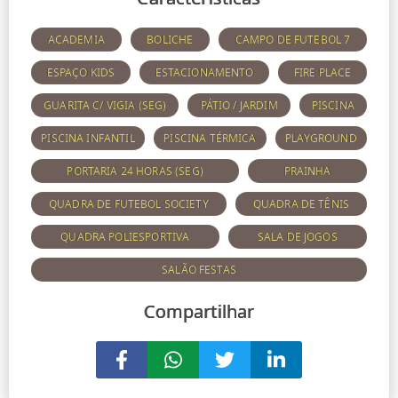
ACADEMIA
BOLICHE
CAMPO DE FUTEBOL 7
ESPAÇO KIDS
ESTACIONAMENTO
FIRE PLACE
GUARITA C/ VIGIA (SEG)
PÁTIO / JARDIM
PISCINA
PISCINA INFANTIL
PISCINA TÉRMICA
PLAYGROUND
PORTARIA 24 HORAS (SEG)
PRAINHA
QUADRA DE FUTEBOL SOCIETY
QUADRA DE TÊNIS
QUADRA POLIESPORTIVA
SALA DE JOGOS
SALÃO FESTAS
Compartilhar