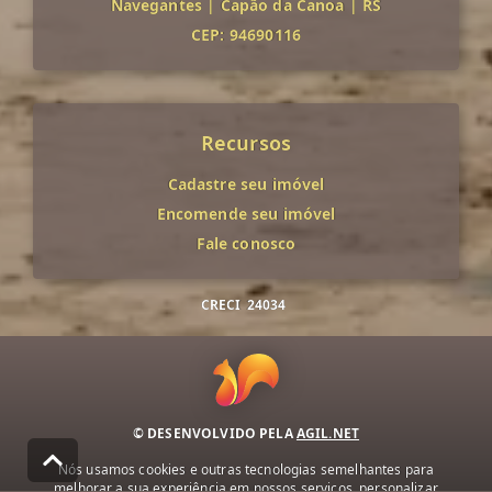
Navegantes
|
Capão da Canoa
|
RS
CEP: 94690116
Recursos
Cadastre seu imóvel
Encomende seu imóvel
Fale conosco
CRECI
24034
© DESENVOLVIDO PELA
AGIL.NET
Nós usamos cookies e outras tecnologias semelhantes para
melhorar a sua experiência em nossos serviços, personalizar