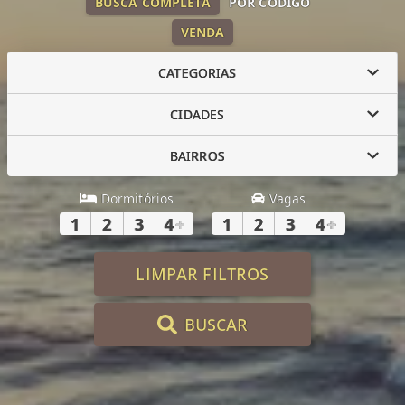
BUSCA COMPLETA
POR CÓDIGO
VENDA
CATEGORIAS
CIDADES
BAIRROS
Dormitórios
Vagas
1
2
3
4
+
1
2
3
4
+
LIMPAR FILTROS
BUSCAR