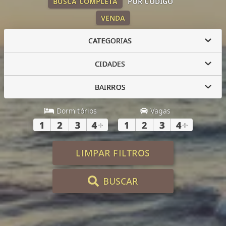
BUSCA COMPLETA
POR CÓDIGO
VENDA
CATEGORIAS
CIDADES
BAIRROS
Dormitórios
Vagas
1
2
3
4
+
1
2
3
4
+
LIMPAR FILTROS
BUSCAR