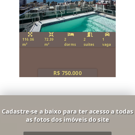
116.06
72.39
2
2
1
m²
m²
dorms
suítes
vaga
R$ 750.000
Cadastre-se a baixo para ter acesso a todas
as fotos dos imóveis do site