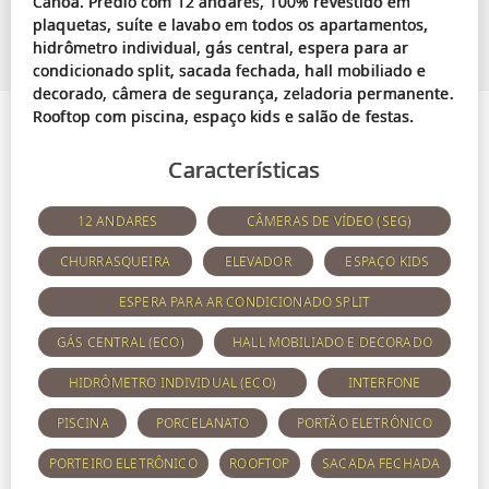
Canoa. Prédio com 12 andares, 100% revestido em
plaquetas, suíte e lavabo em todos os apartamentos,
hidrômetro individual, gás central, espera para ar
condicionado split, sacada fechada, hall mobiliado e
decorado, câmera de segurança, zeladoria permanente.
Características
12 ANDARES
CÂMERAS DE VÍDEO (SEG)
CHURRASQUEIRA
ELEVADOR
ESPAÇO KIDS
ESPERA PARA AR CONDICIONADO SPLIT
GÁS CENTRAL (ECO)
HALL MOBILIADO E DECORADO
HIDRÔMETRO INDIVIDUAL (ECO)
INTERFONE
PISCINA
PORCELANATO
PORTÃO ELETRÔNICO
PORTEIRO ELETRÔNICO
ROOFTOP
SACADA FECHADA