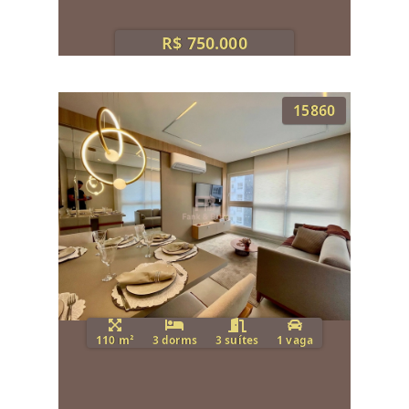
R$ 750.000
15860
110 m²
3 dorms
3 suítes
1 vaga