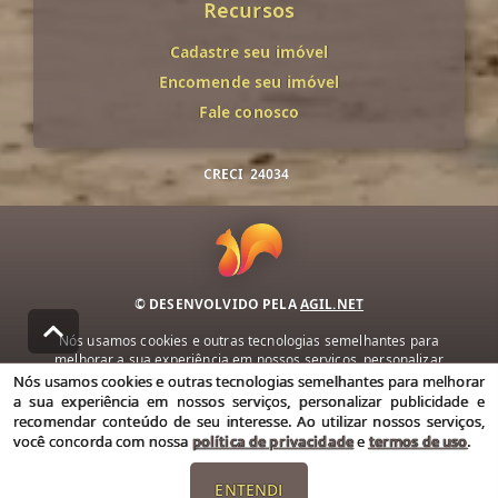
Recursos
Cadastre seu imóvel
Encomende seu imóvel
Fale conosco
CRECI
24034
© DESENVOLVIDO PELA
AGIL.NET
Nós usamos cookies e outras tecnologias semelhantes para
melhorar a sua experiência em nossos serviços, personalizar
publicidade e recomendar conteúdo de seu interesse. Ao utilizar
Nós usamos cookies e outras tecnologias semelhantes para melhorar
nossos serviços, você concorda com nossa política de privacidade e
a sua experiência em nossos serviços, personalizar publicidade e
termos de uso.
recomendar conteúdo de seu interesse. Ao utilizar nossos serviços,
você concorda com nossa
política de privacidade
e
termos de uso
.
Política de Privacidade
Termos de uso
ENTENDI