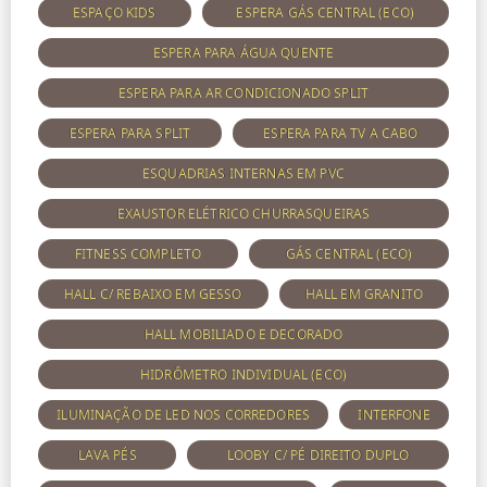
ESPAÇO KIDS
ESPERA GÁS CENTRAL (ECO)
ESPERA PARA ÁGUA QUENTE
ESPERA PARA AR CONDICIONADO SPLIT
ESPERA PARA SPLIT
ESPERA PARA TV A CABO
ESQUADRIAS INTERNAS EM PVC
EXAUSTOR ELÉTRICO CHURRASQUEIRAS
FITNESS COMPLETO
GÁS CENTRAL (ECO)
HALL C/ REBAIXO EM GESSO
HALL EM GRANITO
HALL MOBILIADO E DECORADO
HIDRÔMETRO INDIVIDUAL (ECO)
ILUMINAÇÃO DE LED NOS CORREDORES
INTERFONE
LAVA PÉS
LOOBY C/ PÉ DIREITO DUPLO