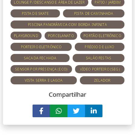
LOUNGE P/ DESCANSO E ÁREA DE LAZER
PÁTIO / JARDIM
PISTA DE SKATE
PISTA DE CAMINHADA
PISCINA PANORÂMICA COM BORDA INFINITA
PLAYGROUND
PORCELANATO
PORTÃO ELETRÔNICO
PORTEIRO ELETRÔNICO
PRÉDIO DE LUXO
SACADA FECHADA
SALÃO FESTAS
SENSOR POR PRESENÇA (ECO)
VÍDEO PORTEIRO (SEG)
VISTA SERRA E LAGOA
ZELADOR
Compartilhar