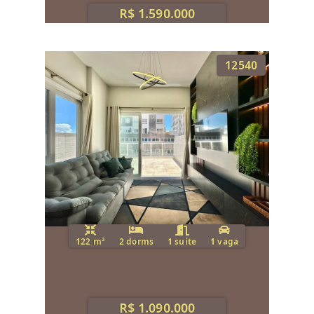
R$ 1.590.000
12540
122 m²
2 dorms
1 suíte
1 vaga
R$ 1.090.000