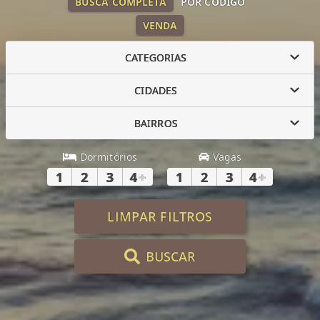
BUSCA COMPLETA
POR CÓDIGO
VENDA
CATEGORIAS
CIDADES
BAIRROS
Dormitórios
Vagas
1
2
3
4
+
1
2
3
4
+
LIMPAR FILTROS
BUSCAR