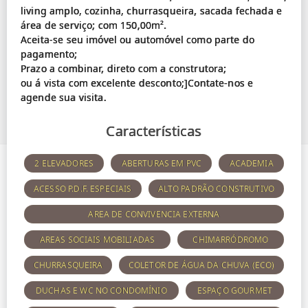
living amplo, cozinha, churrasqueira, sacada fechada e
área de serviço; com 150,00m².
Aceita-se seu imóvel ou automóvel como parte do
pagamento;
Prazo a combinar, direto com a construtora;
ou á vista com excelente desconto;]Contate-nos e
Características
2 ELEVADORES
ABERTURAS EM PVC
ACADEMIA
ACESSO P.D.F. ESPECIAIS
ALTO PADRÃO CONSTRUTIVO
AREA DE CONVIVENCIA EXTERNA
AREAS SOCIAIS MOBILIADAS
CHIMARRÓDROMO
CHURRASQUEIRA
COLETOR DE ÁGUA DA CHUVA (ECO)
DUCHAS E WC NO CONDOMÍNIO
ESPAÇO GOURMET