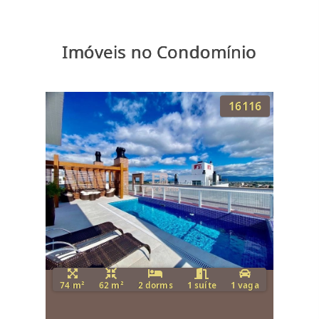
Imóveis no Condomínio
16116
74 m²
62 m²
2 dorms
1 suíte
1 vaga