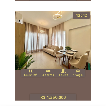
12542
133.61 m²
3 dorms
1 suíte
1 vaga
R$ 1.350.000