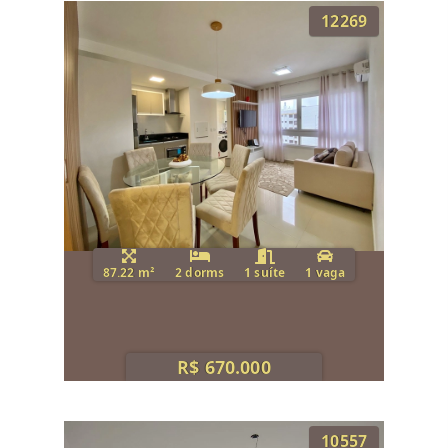
12269
87.22 m²
2 dorms
1 suíte
1 vaga
R$ 670.000
10557