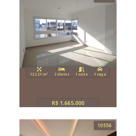
122.21 m²
3 dorms
1 suíte
1 vaga
R$ 1.665.000
10556