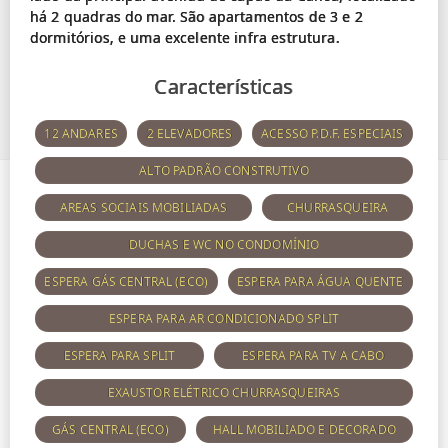
há 2 quadras do mar. São apartamentos de 3 e 2
Características
12 ANDARES
2 ELEVADORES
ACESSO P.D.F. ESPECIAIS
ALTO PADRÃO CONSTRUTIVO
AREAS SOCIAIS MOBILIADAS
CHURRASQUEIRA
DUCHAS E WC NO CONDOMÍNIO
ESPERA GÁS CENTRAL (ECO)
ESPERA PARA ÁGUA QUENTE
ESPERA PARA AR CONDICIONADO SPLIT
ESPERA PARA SPLIT
ESPERA PARA TV A CABO
EXAUSTOR ELÉTRICO CHURRASQUEIRAS
GÁS CENTRAL (ECO)
HALL MOBILIADO E DECORADO