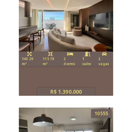
140.29
115.79
2
1
2
m²
m²
dorms
suíte
vagas
R$ 1.390.000
10555