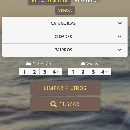
BUSCA COMPLETA
POR CÓDIGO
VENDA
CATEGORIAS
CIDADES
BAIRROS
Dormitórios
Vagas
1
2
3
4
+
1
2
3
4
+
LIMPAR FILTROS
BUSCAR