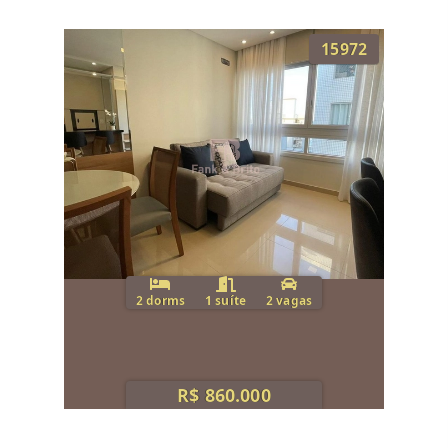
15972
2 dorms
1 suíte
2 vagas
R$ 860.000