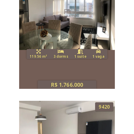
119.56 m²
3 dorms
1 suíte
1 vaga
R$ 1.766.000
9420