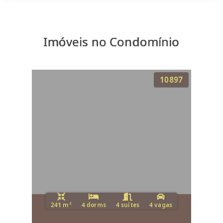
Imóveis no Condomínio
10897
241 m²
4 dorms
4 suítes
4 vagas