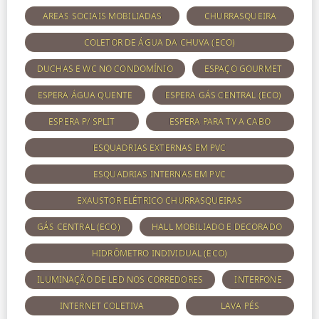
AREAS SOCIAIS MOBILIADAS
CHURRASQUEIRA
COLETOR DE ÁGUA DA CHUVA (ECO)
DUCHAS E WC NO CONDOMÍNIO
ESPAÇO GOURMET
ESPERA ÁGUA QUENTE
ESPERA GÁS CENTRAL (ECO)
ESPERA P/ SPLIT
ESPERA PARA TV A CABO
ESQUADRIAS EXTERNAS EM PVC
ESQUADRIAS INTERNAS EM PVC
EXAUSTOR ELÉTRICO CHURRASQUEIRAS
GÁS CENTRAL (ECO)
HALL MOBILIADO E DECORADO
HIDRÔMETRO INDIVIDUAL (ECO)
ILUMINAÇÃO DE LED NOS CORREDORES
INTERFONE
INTERNET COLETIVA
LAVA PÉS