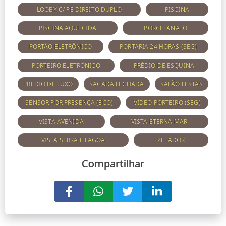
LOOBY C/ PÉ DIREITO DUPLO
PISCINA
PISCINA AQUECIDA
PORCELANATO
PORTÃO ELETRÔNICO
PORTARIA 24 HORAS (SEG)
PORTEIRO ELETRÔNICO
PRÉDIO DE ESQUINA
PRÉDIO DE LUXO
SACADA FECHADA
SALÃO FESTAS
SENSOR POR PRESENÇA (ECO)
VÍDEO PORTEIRO (SEG)
VISTA AVENIDA
VISTA ETERNA MAR
VISTA SERRA E LAGOA
ZELADOR
Compartilhar