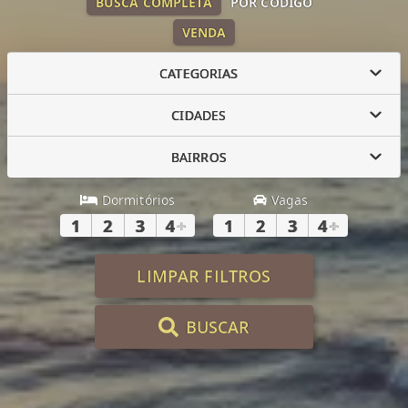
BUSCA COMPLETA
POR CÓDIGO
VENDA
CATEGORIAS
CIDADES
BAIRROS
Dormitórios
Vagas
1
2
3
4
+
1
2
3
4
+
LIMPAR FILTROS
BUSCAR