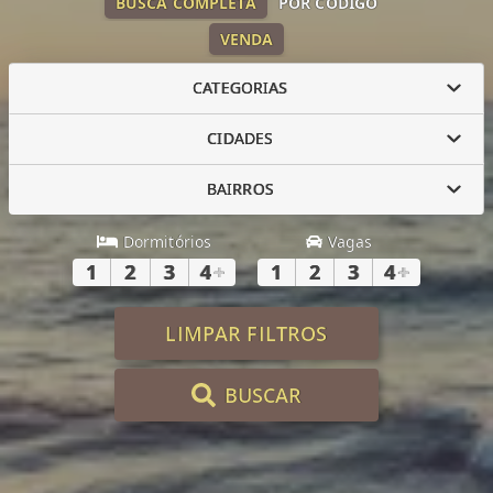
BUSCA COMPLETA
POR CÓDIGO
VENDA
CATEGORIAS
CIDADES
BAIRROS
Dormitórios
Vagas
1
2
3
4
+
1
2
3
4
+
LIMPAR FILTROS
BUSCAR