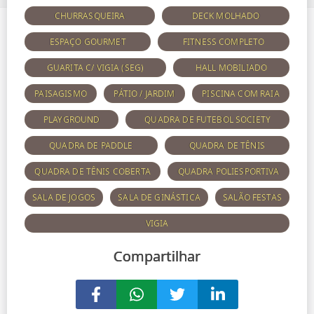
CHURRASQUEIRA
DECK MOLHADO
ESPAÇO GOURMET
FITNESS COMPLETO
GUARITA C/ VIGIA (SEG)
HALL MOBILIADO
PAISAGISMO
PÁTIO / JARDIM
PISCINA COM RAIA
PLAYGROUND
QUADRA DE FUTEBOL SOCIETY
QUADRA DE PADDLE
QUADRA DE TÊNIS
QUADRA DE TÊNIS COBERTA
QUADRA POLIESPORTIVA
SALA DE JOGOS
SALA DE GINÁSTICA
SALÃO FESTAS
VIGIA
Compartilhar